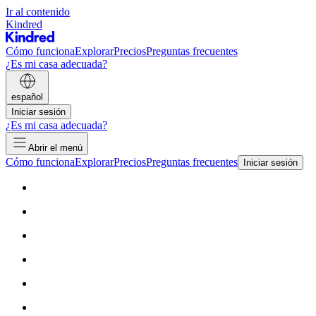
Ir al contenido
Kindred
Cómo funciona
Explorar
Precios
Preguntas frecuentes
¿Es mi casa adecuada?
español
Iniciar sesión
¿Es mi casa adecuada?
Abrir el menú
Cómo funciona
Explorar
Precios
Preguntas frecuentes
Iniciar sesión