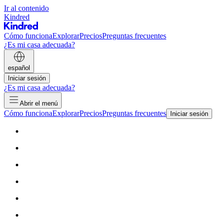
Ir al contenido
Kindred
Cómo funciona
Explorar
Precios
Preguntas frecuentes
¿Es mi casa adecuada?
español
Iniciar sesión
¿Es mi casa adecuada?
Abrir el menú
Cómo funciona
Explorar
Precios
Preguntas frecuentes
Iniciar sesión