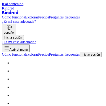
Ir al contenido
Kindred
Cómo funciona
Explorar
Precios
Preguntas frecuentes
¿Es mi casa adecuada?
español
Iniciar sesión
¿Es mi casa adecuada?
Abrir el menú
Cómo funciona
Explorar
Precios
Preguntas frecuentes
Iniciar sesión