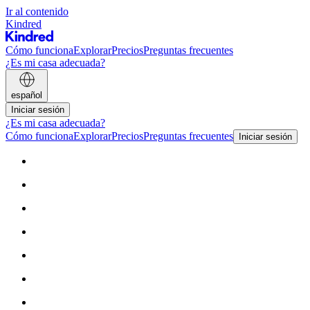
Ir al contenido
Kindred
Cómo funciona
Explorar
Precios
Preguntas frecuentes
¿Es mi casa adecuada?
español
Iniciar sesión
¿Es mi casa adecuada?
Cómo funciona
Explorar
Precios
Preguntas frecuentes
Iniciar sesión