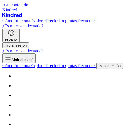
Ir al contenido
Kindred
Cómo funciona
Explorar
Precios
Preguntas frecuentes
¿Es mi casa adecuada?
español
Iniciar sesión
¿Es mi casa adecuada?
Abrir el menú
Cómo funciona
Explorar
Precios
Preguntas frecuentes
Iniciar sesión