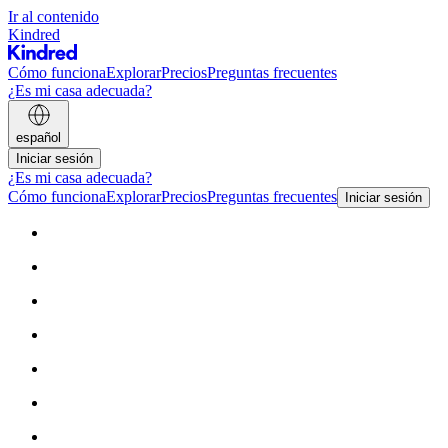
Ir al contenido
Kindred
Cómo funciona
Explorar
Precios
Preguntas frecuentes
¿Es mi casa adecuada?
español
Iniciar sesión
¿Es mi casa adecuada?
Cómo funciona
Explorar
Precios
Preguntas frecuentes
Iniciar sesión