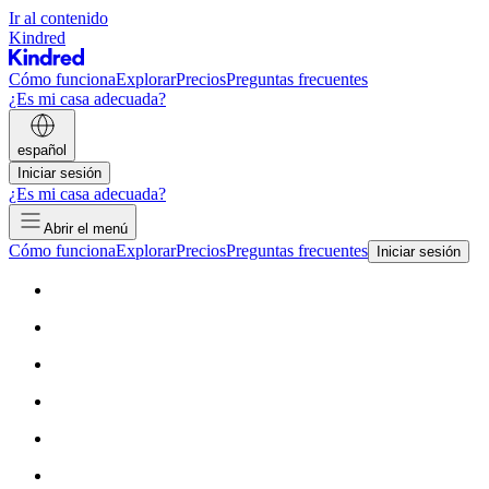
Ir al contenido
Kindred
Cómo funciona
Explorar
Precios
Preguntas frecuentes
¿Es mi casa adecuada?
español
Iniciar sesión
¿Es mi casa adecuada?
Abrir el menú
Cómo funciona
Explorar
Precios
Preguntas frecuentes
Iniciar sesión