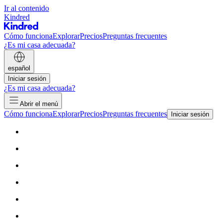
Ir al contenido
Kindred
Cómo funciona
Explorar
Precios
Preguntas frecuentes
¿Es mi casa adecuada?
español
Iniciar sesión
¿Es mi casa adecuada?
Abrir el menú
Cómo funciona
Explorar
Precios
Preguntas frecuentes
Iniciar sesión