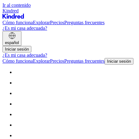
Ir al contenido
Kindred
Cómo funciona
Explorar
Precios
Preguntas frecuentes
¿Es mi casa adecuada?
español
Iniciar sesión
¿Es mi casa adecuada?
Cómo funciona
Explorar
Precios
Preguntas frecuentes
Iniciar sesión