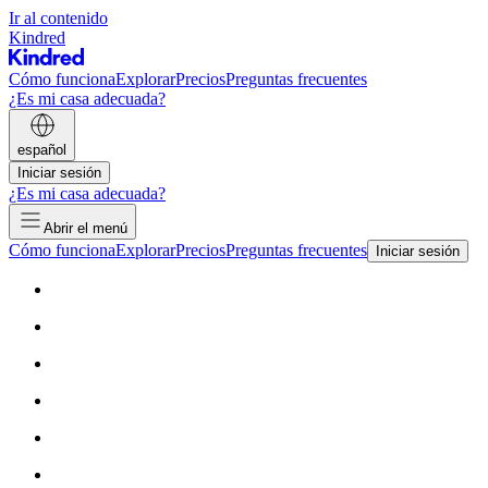
Ir al contenido
Kindred
Cómo funciona
Explorar
Precios
Preguntas frecuentes
¿Es mi casa adecuada?
español
Iniciar sesión
¿Es mi casa adecuada?
Abrir el menú
Cómo funciona
Explorar
Precios
Preguntas frecuentes
Iniciar sesión