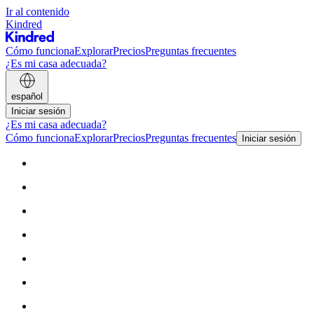
Ir al contenido
Kindred
Cómo funciona
Explorar
Precios
Preguntas frecuentes
¿Es mi casa adecuada?
español
Iniciar sesión
¿Es mi casa adecuada?
Cómo funciona
Explorar
Precios
Preguntas frecuentes
Iniciar sesión