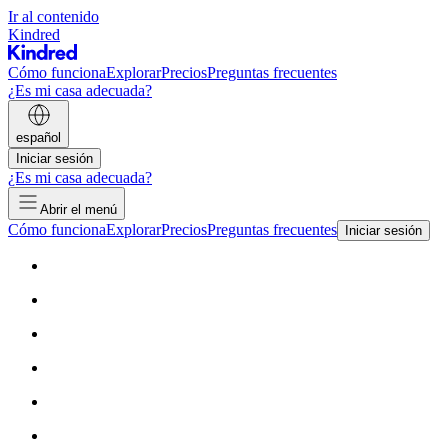
Ir al contenido
Kindred
Cómo funciona
Explorar
Precios
Preguntas frecuentes
¿Es mi casa adecuada?
español
Iniciar sesión
¿Es mi casa adecuada?
Abrir el menú
Cómo funciona
Explorar
Precios
Preguntas frecuentes
Iniciar sesión