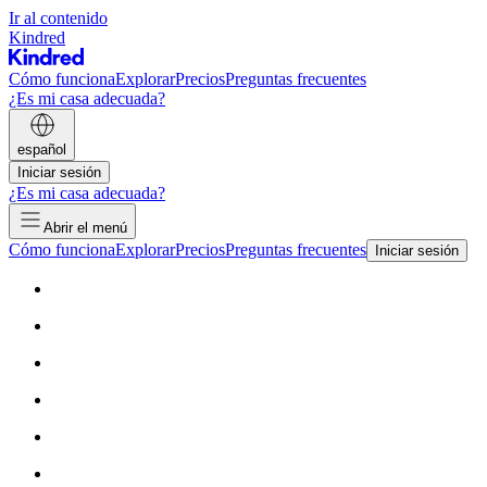
Ir al contenido
Kindred
Cómo funciona
Explorar
Precios
Preguntas frecuentes
¿Es mi casa adecuada?
español
Iniciar sesión
¿Es mi casa adecuada?
Abrir el menú
Cómo funciona
Explorar
Precios
Preguntas frecuentes
Iniciar sesión