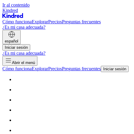
Ir al contenido
Kindred
Cómo funciona
Explorar
Precios
Preguntas frecuentes
¿Es mi casa adecuada?
español
Iniciar sesión
¿Es mi casa adecuada?
Abrir el menú
Cómo funciona
Explorar
Precios
Preguntas frecuentes
Iniciar sesión