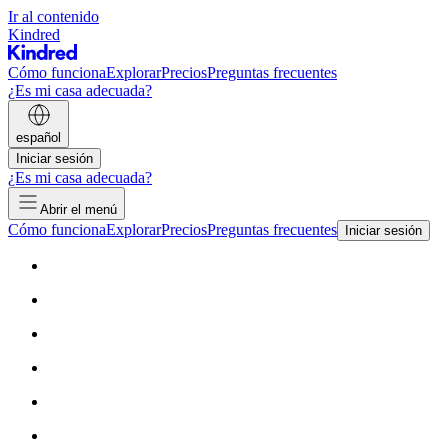
Ir al contenido
Kindred
Cómo funciona
Explorar
Precios
Preguntas frecuentes
¿Es mi casa adecuada?
español
Iniciar sesión
¿Es mi casa adecuada?
Abrir el menú
Cómo funciona
Explorar
Precios
Preguntas frecuentes
Iniciar sesión