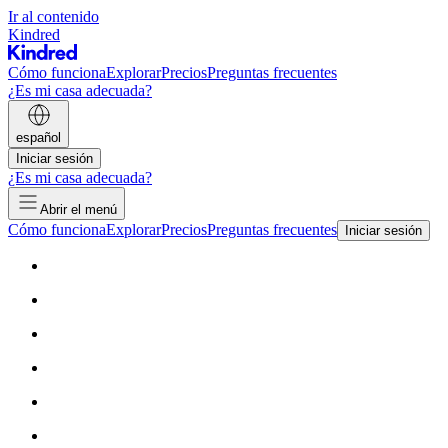
Ir al contenido
Kindred
Cómo funciona
Explorar
Precios
Preguntas frecuentes
¿Es mi casa adecuada?
español
Iniciar sesión
¿Es mi casa adecuada?
Abrir el menú
Cómo funciona
Explorar
Precios
Preguntas frecuentes
Iniciar sesión