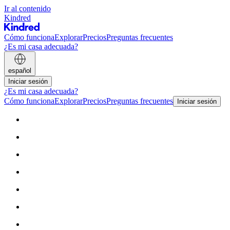
Ir al contenido
Kindred
Cómo funciona
Explorar
Precios
Preguntas frecuentes
¿Es mi casa adecuada?
español
Iniciar sesión
¿Es mi casa adecuada?
Cómo funciona
Explorar
Precios
Preguntas frecuentes
Iniciar sesión