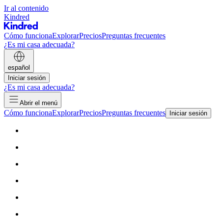
Ir al contenido
Kindred
Cómo funciona
Explorar
Precios
Preguntas frecuentes
¿Es mi casa adecuada?
español
Iniciar sesión
¿Es mi casa adecuada?
Abrir el menú
Cómo funciona
Explorar
Precios
Preguntas frecuentes
Iniciar sesión