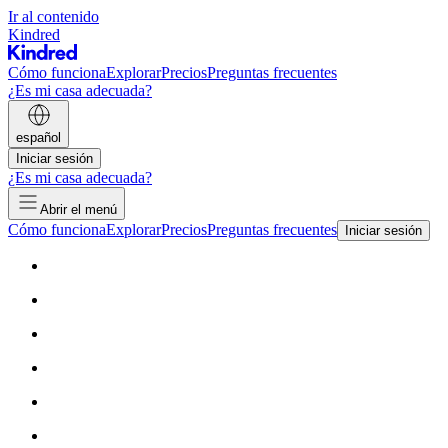
Ir al contenido
Kindred
Cómo funciona
Explorar
Precios
Preguntas frecuentes
¿Es mi casa adecuada?
español
Iniciar sesión
¿Es mi casa adecuada?
Abrir el menú
Cómo funciona
Explorar
Precios
Preguntas frecuentes
Iniciar sesión