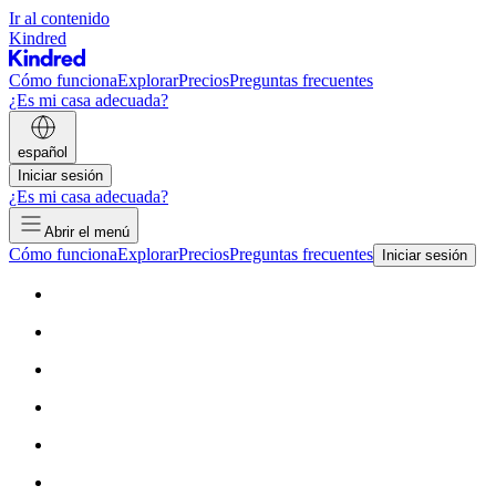
Ir al contenido
Kindred
Cómo funciona
Explorar
Precios
Preguntas frecuentes
¿Es mi casa adecuada?
español
Iniciar sesión
¿Es mi casa adecuada?
Abrir el menú
Cómo funciona
Explorar
Precios
Preguntas frecuentes
Iniciar sesión