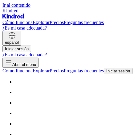
Ir al contenido
Kindred
Cómo funciona
Explorar
Precios
Preguntas frecuentes
¿Es mi casa adecuada?
español
Iniciar sesión
¿Es mi casa adecuada?
Abrir el menú
Cómo funciona
Explorar
Precios
Preguntas frecuentes
Iniciar sesión