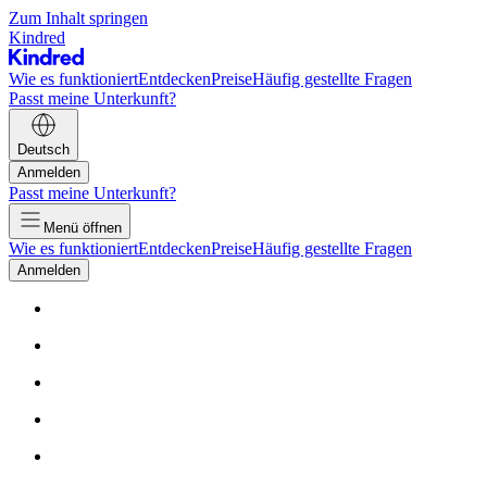
Zum Inhalt springen
Kindred
Wie es funktioniert
Entdecken
Preise
Häufig gestellte Fragen
Passt meine Unterkunft?
Deutsch
Anmelden
Passt meine Unterkunft?
Menü öffnen
Wie es funktioniert
Entdecken
Preise
Häufig gestellte Fragen
Anmelden