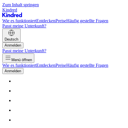
Zum Inhalt springen
Kindred
Wie es funktioniert
Entdecken
Preise
Häufig gestellte Fragen
Passt meine Unterkunft?
Deutsch
Anmelden
Passt meine Unterkunft?
Menü öffnen
Wie es funktioniert
Entdecken
Preise
Häufig gestellte Fragen
Anmelden